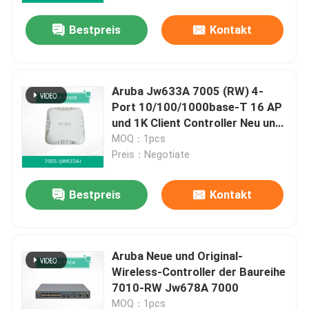
Bestpreis
Kontakt
Aruba Jw633A 7005 (RW) 4-
Port 10/100/1000base-T 16 AP
und 1K Client Controller Neu und
Original
MOQ：1pcs
Preis：Negotiate
Bestpreis
Kontakt
Zu Hause
Aruba Neue und Original-
Produkte
Wireless-Controller der Baureihe
7010-RW Jw678A 7000
Videos
MOQ：1pcs