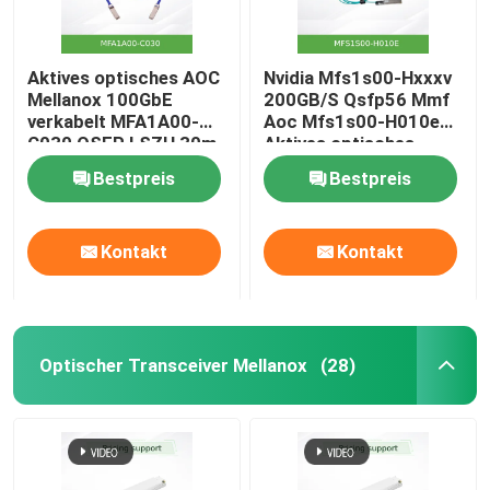
Aktives optisches AOC
Nvidia Mfs1s00-Hxxxv
Mellanox 100GbE
200GB/S Qsfp56 Mmf
verkabelt MFA1A00-
Aoc Mfs1s00-H010e
C030 QSFP LSZH 30m
Aktives optisches
Kabel, bis zu 200
Bestpreis
Bestpreis
Gbit/s, Qsfp56 zu
Qsfp56
Kontakt
Kontakt
Optischer Transceiver Mellanox
(28)