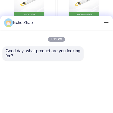
MMS4X00-Ns 800
Nvidia MMS4X00-
Echo Zhao
GBit/s Twin-Port Osfp
Ns400 (980-9I31N-
2X400GB/S Single
00NM00) 400GB/S
Mode 2xdr4 100m
Single-Port Osfp
8:21 PM
Nvidia
Single-Mode Dr4-
Bestpreis
Bestpreis
Transceiver
Good day, what product are you looking 
for?
Kontakt
Kontakt
Sehen Sie mehr an
Startseite
Über uns
Kontakt
Desktop Site
Seitenverzeichnis
Datenschutz-Bestimmungen