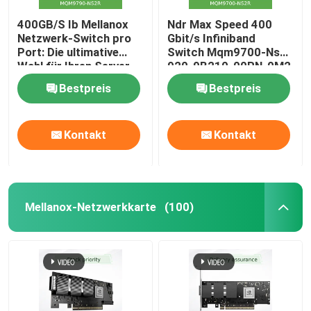
400GB/S Ib Mellanox
Ndr Max Speed 400
Netzwerk-Switch pro
Gbit/s Infiniband
Port: Die ultimative
Switch Mqm9700-Ns2r
Wahl für Ihren Server.
920-9B210-00RN-0M2
Lagerbestand:
Perfekt für
Bestpreis
Bestpreis
MQM9790-NS2R (920-
Kundenanforderungen
9B210-00RN-0D0)
von Nvidia Qm9700 1U
Managed Switches
Kontakt
Kontakt
Mellanox-Netzwerkkarte
(100)