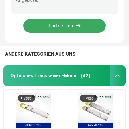
NVIDIA-Kabel
NVIDIA optischer Transceiver
Extreme drahtlose Zugangspunkte
ANDERE KATEGORIEN AUS UNS
Extreme Netzwerk-Switch
Optisches Transceiver -Modul
(42)
Lizenz für Extreme Networks
Krawall-drahtlose Zugangspunkte
Krawall-Netz-Schalter