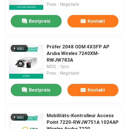
Preis：Negotiate
Über uns
Bestpreis
Kontakt
Werksbesichtigung
Prüfer 2048 ODM 4XSFP AP
Qualitätskontrolle
Aruba Wireles 7240XM-
RWJW783A
MOQ：1pcs
Kontakt
Preis：Negotiate
Neuigkeiten
Bestpreis
Kontakt
Fälle
Mobilitäts-Kontrolleur Access
Point 7220-RWJW751A 1024AP
Angebot anfordern
Wireles Aruba 7220