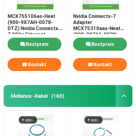
MCX755106as-Heat
Nvidia Connectx-7
(900-9X7AH-0078-
Adapter
DTZ) Nvidia Connectx-
MCX75310aas-Neat
7 200g Ethernet-
(900-9X766-003N-
Adapter mit zwei Ports
SQ0) Single-Port Osfp
Bestpreis
Bestpreis
Infiniband: Ndr
400GB/S
(Standardgeschwindigkeit
Kontakt
Kontakt
Ethernet: 400 GBE
Mellanox -Kabel
(160)