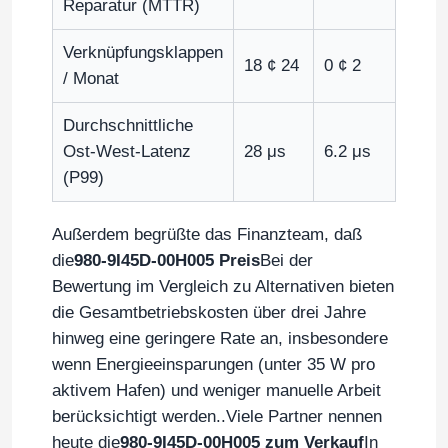
Reparatur (MTTR)
Optisches Transceiver -Modul
Verknüpfungsklappen
18 ¢ 24
0 ¢ 2
/ Monat
Mellanox-Netz-Schalter
Durchschnittliche
Ost-West-Latenz
28 μs
6.2 μs
(P99)
Mellanox-Netzwerkkarte
Außerdem begrüßte das Finanzteam, daß
Mellanox -Kabel
die
980-9I45D-00H005 Preis
Bei der
Bewertung im Vergleich zu Alternativen bieten
Optischer Transceiver Mellanox
die Gesamtbetriebskosten über drei Jahre
hinweg eine geringere Rate an, insbesondere
wenn Energieeinsparungen (unter 35 W pro
Nvidia-Netzwerk-Switch
aktivem Hafen) und weniger manuelle Arbeit
berücksichtigt werden..Viele Partner nennen
NVIDIA-Netzwerkkarte
heute die
980-9I45D-00H005 zum Verkauf
In