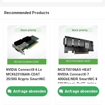
Recommended Products
NVIDIA ConnectX-6 Lx
MCX755106AS-HEAT
MCX623106AN-CDAT
NVIDIA ConnectX-7
25/50G Krypto SmartNIC
400GbE/NDR SmartNIC ¥
GPUDirect, RoCE, Inline-
Sicherheit
Anfrage absenden
Anfrage absenden