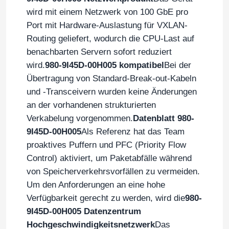
wird mit einem Netzwerk von 100 GbE pro
Port mit Hardware-Auslastung für VXLAN-
Routing geliefert, wodurch die CPU-Last auf
benachbarten Servern sofort reduziert
wird.
980-9I45D-00H005 kompatibel
Bei der
Übertragung von Standard-Break-out-Kabeln
und -Transceivern wurden keine Änderungen
an der vorhandenen strukturierten
Verkabelung vorgenommen.
Datenblatt 980-
9I45D-00H005
Als Referenz hat das Team
proaktives Puffern und PFC (Priority Flow
Control) aktiviert, um Paketabfälle während
von Speicherverkehrsvorfällen zu vermeiden.
Um den Anforderungen an eine hohe
Verfügbarkeit gerecht zu werden, wird die
980-
9I45D-00H005 Datenzentrum
Hochgeschwindigkeitsnetzwerk
Das