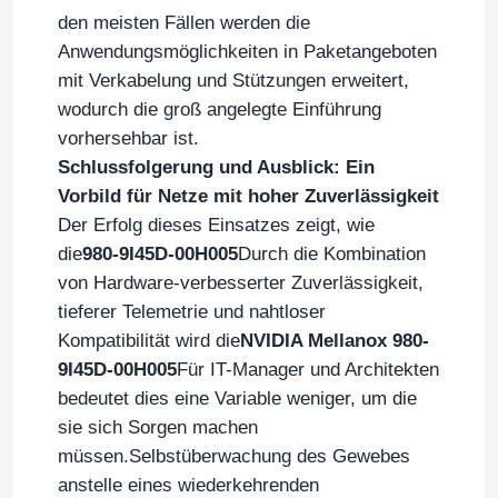
den meisten Fällen werden die
Anwendungsmöglichkeiten in Paketangeboten
NVIDIA-Kabel
mit Verkabelung und Stützungen erweitert,
wodurch die groß angelegte Einführung
NVIDIA optischer Transceiver
vorhersehbar ist.
Schlussfolgerung und Ausblick: Ein
Extreme drahtlose Zugangspunkte
Vorbild für Netze mit hoher Zuverlässigkeit
Der Erfolg dieses Einsatzes zeigt, wie
die
980-9I45D-00H005
Durch die Kombination
Extreme Netzwerk-Switch
von Hardware-verbesserter Zuverlässigkeit,
tieferer Telemetrie und nahtloser
Lizenz für Extreme Networks
Kompatibilität wird die
NVIDIA Mellanox 980-
9I45D-00H005
Für IT-Manager und Architekten
bedeutet dies eine Variable weniger, um die
Krawall-drahtlose Zugangspunkte
sie sich Sorgen machen
müssen.Selbstüberwachung des Gewebes
Krawall-Netz-Schalter
anstelle eines wiederkehrenden