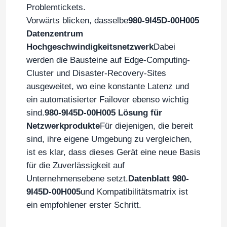
Problemtickets.
Vorwärts blicken, dasselbe
980-9I45D-00H005
Aruba Wireless AP
Datenzentrum
Hochgeschwindigkeitsnetzwerk
Dabei
Aruba-Schalter
werden die Bausteine auf Edge-Computing-
Cluster und Disaster-Recovery-Sites
Cisco-Schalter
ausgeweitet, wo eine konstante Latenz und
ein automatisierter Failover ebenso wichtig
sind.
980-9I45D-00H005 Lösung für
Server-Rack mit integrierter Kühlung
Netzwerkprodukte
Für diejenigen, die bereit
sind, ihre eigene Umgebung zu vergleichen,
Glasfaserkabel und Zubehör
ist es klar, dass dieses Gerät eine neue Basis
für die Zuverlässigkeit auf
Unternehmensebene setzt.
Datenblatt 980-
9I45D-00H005
und Kompatibilitätsmatrix ist
ein empfohlener erster Schritt.