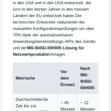
in den USA und in den USA entwickelt, die
sich in den letzten Jahren in den meisten
Über uns
Ländern der EU entwickelt haben.Die
technischen Entwickler reduzierten die
manuellen Konfigurationsprüfungen um über
Werksbesichtigung
70% dank der automatisierbaren
Anwendungsbereitstellungs-APIs des Geräts
Qualitätskontrolle
und der
980-9I45D-00H005 Lösung für
Netzwerkprodukte
Vorlagen.
Kontakt
Nach
Vor
980-
Neuigkeiten
Metrische
dem
9I45D-
Einsatz
00H005
Fälle
Durchschnittliche
~ 45
~ 12
Zeit bis zur
Angebot anfordern
Minuten
Minuten