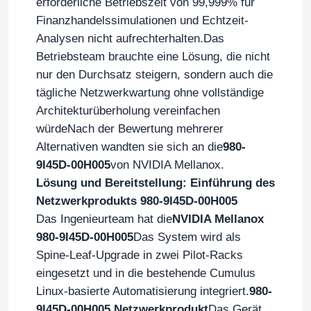
erforderliche Betriebszeit von 99,999% für
Finanzhandelssimulationen und Echtzeit-
Analysen nicht aufrechterhalten.Das
Betriebsteam brauchte eine Lösung, die nicht
nur den Durchsatz steigern, sondern auch die
tägliche Netzwerkwartung ohne vollständige
Architekturüberholung vereinfachen
würdeNach der Bewertung mehrerer
Alternativen wandten sie sich an die
980-
9I45D-00H005
von NVIDIA Mellanox.
Lösung und Bereitstellung: Einführung des
Netzwerkprodukts 980-9I45D-00H005
Das Ingenieurteam hat die
NVIDIA Mellanox
980-9I45D-00H005
Das System wird als
Spine-Leaf-Upgrade in zwei Pilot-Racks
eingesetzt und in die bestehende Cumulus
Linux-basierte Automatisierung integriert.
980-
9I45D-00H005 Netzwerkprodukt
Das Gerät