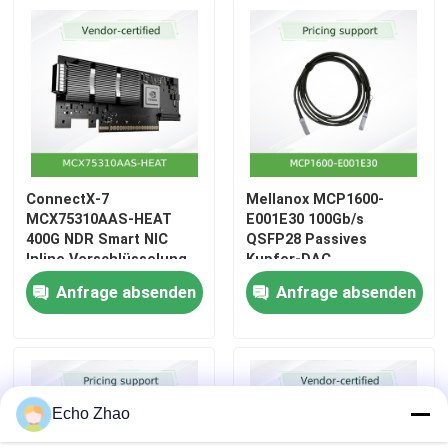
ConnectX‐7
Mellanox MCP1600-
MCX75310AAS‐HEAT
E001E30 100Gb/s
400G NDR Smart NIC
QSFP28 Passives
Inline Verschlüsselung
Kupfer-DAC
und PCIe Gen5
Anfrage absenden
Anfrage absenden
Echo Zhao