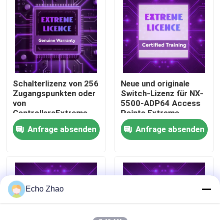
Über uns
Werksbesichtigung
Schalterlizenz von 256
Neue und originale
Qualitätskontrolle
Zugangspunkten oder
Switch-Lizenz für NX-
von
5500-ADP64 Access
ControllersExtreme-
Points Extreme
Kontakt
Netzen, die
Networks
Anfrage absenden
Anfrage absenden
Management-Mitte
Lizenzsoftware
NX-7500-ADP-256
genehmigen
Neuigkeiten
Fälle
Echo Zhao
Angebot anfordern