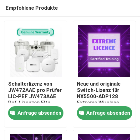
Empfohlene Produkte
Schalterlizenz von
Neue und originale
JW472AAE pro Prüfer
Switch-Lizenz für
LIC-PEF JW473AAE
NX5500-ADP128
Zu Hause
Pef-Lizenzen Eltu
Extreme Wireless
Aruba AP
Access Points
Anfrage absenden
Anfrage absenden
Lizenzsoftware
Produkte
Videos