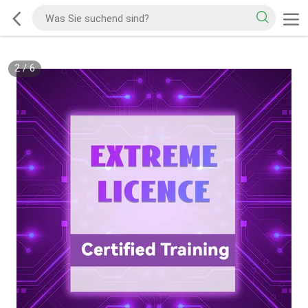
2
/
6