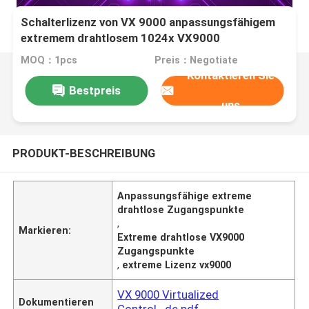
Schalterlizenz von VX 9000 anpassungsfähigem
extremem drahtlosem 1024x VX9000
Zugangspunkt Lizenz-Satz
MOQ：1pcs
Preis：Negotiate
Kontaktieren Sie
Bestpreis
uns
PRODUKT-BESCHREIBUNG
Anpassungsfähige extreme
drahtlose Zugangspunkte
,
Markieren:
Extreme drahtlose VX9000
Zugangspunkte
,
extreme Lizenz vx9000
VX 9000 Virtualized
Dokumentieren
Control...de.pdf