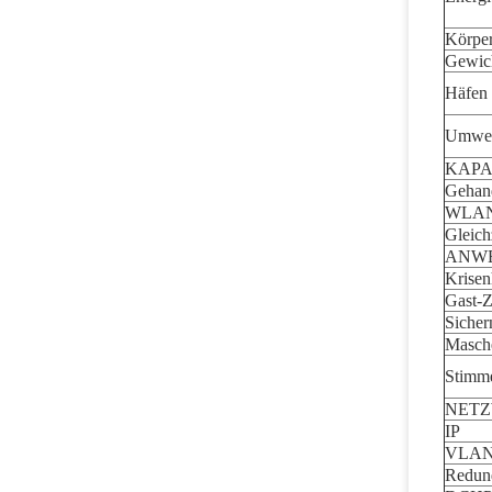
Körper
Gewic
Häfen
Umwel
KAPA
Gehan
WLAN
Gleich
ANW
Krisen
Gast-
Sicher
Masch
Stimm
NETZ
IP
VLA
Redun