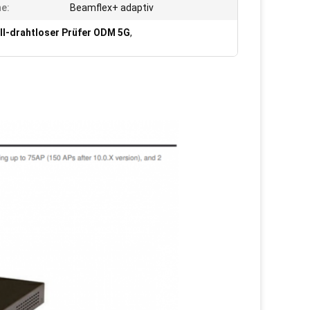
e:
Beamflex+ adaptiv
ll-drahtloser Prüfer ODM 5G
,