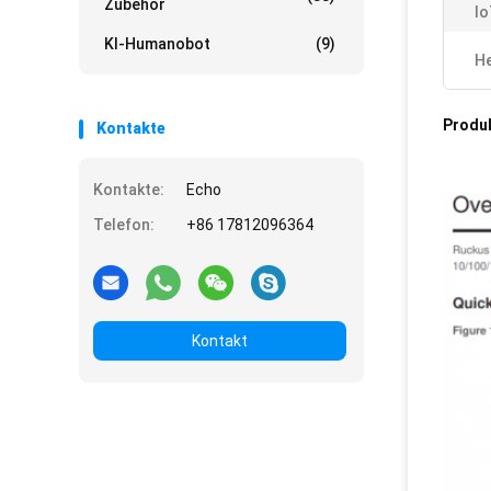
Zubehör
Io
KI-Humanobot
(9)
He
Produ
Kontakte
Kontakte:
Echo
Telefon:
+86 17812096364
Kontakt