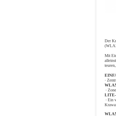
Der Kr
(WLAN)
Mit Ei
allein
teuren
EINF
· Zent
WLAN 
· Zone
LITE
· Ein 
Krawal
WLAN