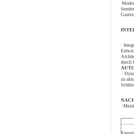
Modern
Sendez
Gastve
INTE
· Inte
Entwic
Archit
durch 
AUTO
· Dyna
zu aktu
Schlüs
NACH
·Maxim
Energi