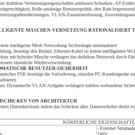
e drahtlose Vernetzungseigenschaften umfassen Schurken- AP-Entdec
eitgerechtigkeit, Rolle-ansässige Benutzerpolitik, den Rate-begrenzend
rnetzungsdienstleistungen, VLAN-Zusammenfassung, Anwendungsane
LLIGENTE MASCHEN-VERNETZUNG RATIONALISIERT
grierte intelligente Mesh Networking-Technologie automatisiert
klung, beseitigt den Bedarf, Ethernet-Kabel zu jedem intelligenten Wi
ektur mit hybrider Masche verlängert das drahtlose Netzwerk durch Et
bessere räumliche Wiederverwendung
MATISCHE BENUTZER-SICHERHEIT
misches PSK beseitigt die Anforderung, einzelne PC-Kundengeräte mit 
alisieren
sel. Dynamische VLAN-Aufgabe verlängert nahtlos vorhandene Sic
SCHICKEN VON ARCHITEKTUR
iert Datendurchsatz indem das Schicken alles Datenverkehrs direkt
KÖRPERLICHE EIGENSCHAFT
· Externer Stroma
e
240V