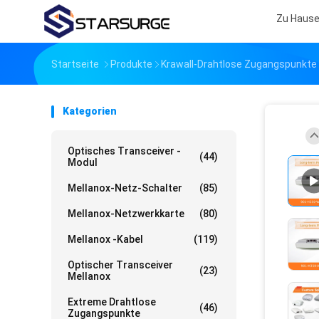
Zu Haus
Startseite
Produkte
Krawall-Drahtlose Zugangspunkte
Kategorien
Optisches Transceiver -
(44)
Modul
Mellanox-Netz-Schalter
(85)
Mellanox-Netzwerkkarte
(80)
Mellanox -Kabel
(119)
Optischer Transceiver
(23)
Mellanox
Extreme Drahtlose
(46)
Zugangspunkte