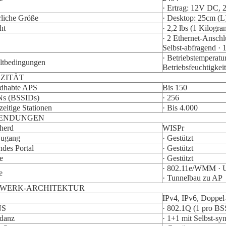
· Ertrag: 12V DC, 
liche Größe
· Desktop: 25cm (L
ht
· 2,2 lbs (1 Kilogr
· 2 Ethernet-Ansch
Selbst-abfragend ·
· Betriebstemperatu
tbedingungen
Betriebsfeuchtigkei
ZITÄT
dhabte APS
Bis 150
s (BSSIDs)
· 256
zeitige Stationen
· Bis 4.000
ENDUNGEN
herd
WISPr
Zugang
· Gestützt
ndes Portal
· Gestützt
e
· Gestützt
· 802.11e/WMM ·
e
· Tunnelbau zu AP
WERK-ARCHITEKTUR
IPv4, IPv6, Doppel-
NS
· 802.1Q (1 pro B
danz
· 1+1 mit Selbst-sy