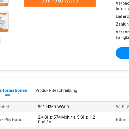
Verpa
Inform
Lieferz
Zahlun
Versor
Fähigke
informationen
Produkt-Beschreibung
dell:
901-H350-WW00
Wi-Fi-
2,4 GHz: 574 Mbit / s, 5 GHz: 1,2
x Phy Rate:
Ethern
Gbit / s