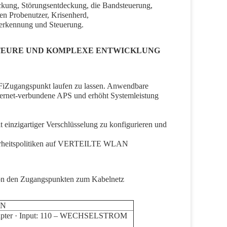
kung, Störungsentdeckung, die Bandsteuerung, 
en Probenutzer, Krisenherd, 
rkennung und Steuerung.
 TEURE UND KOMPLEXE ENTWICKLUNG
-FiZugangspunkt laufen zu lassen. Anwendbare 
hernet-verbundene APS und erhöht Systemleistung 
einzigartiger Verschlüsselung zu konfigurieren und 
herheitspolitiken auf VERTEILTE WLAN
 von den Zugangspunkten zum Kabelnetz
EN
dapter · Input: 110 – WECHSELSTROM 