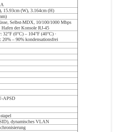
2A
), 15.93cm (W), 3.164cm (H)
amm)
lüsse, Selbst-MDX, 10/100/1000 Mbps 
 1 Hafen der Konsole RJ-45
r: 32°F (0°C) – 104°F (40°C) · 
t: 20% – 90% kondensationsfrei
 U-APSD
stapel
SSID), dynamisches VLAN
nchronisierung