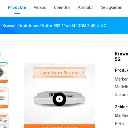
e
Produkte
Videos
Über Uns
Kontakt
Neuigkeiten
Krawall-Drahtloses Prüfer 802.11ac AP ODM 2.4G U. 5G
Krawa
5G
Produk
Marke
Model
Dokume
Zahlun
Min Be
Preis: