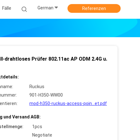
German
Fälle
Referenzen
ll-drahtloses Prüfer 802.11ac AP ODM 2.4G u.
tdetails:
nname:
Ruckus
lnummer:
901-H350-WW00
ntieren:
mod-h350-ruckus-access-poin...et.pdf
g und Versand AGB:
stellmenge:
1pcs
Negotiate