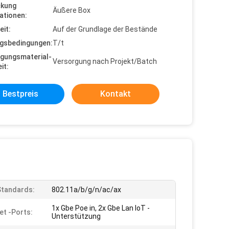
ckung
Äußere Box
ationen:
eit:
Auf der Grundlage der Bestände
gsbedingungen:
T/t
gungsmaterial-
Versorgung nach Projekt/Batch
it:
Bestpreis
Kontakt
Standards:
802.11a/b/g/n/ac/ax
1x Gbe Poe in, 2x Gbe Lan IoT -
et -Ports:
Unterstützung