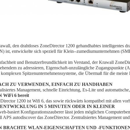
awall, den drahtloses ZoneDirector 1200 gehandhabtes intelligentes dr
 ist, entwickelte sich speziell für Klein--zumediumunternehmen (SM
nfachheit und Benutzerfreundlichkeit im Verstand, der Krawall ZoneDire
stehendem zu adressieren, Eigenschaft-unzulängliche Zugangspunkte (A
, komplexen Spitzenunternehmenssysteme, die Übermaß für die meiste 
ACH ZU VERWENDEN, EINFACH ZU HANDHABEN
ralisiertes Management, schnelle Einrichtung, Es-Lite und automatisch
WiFi 6 bereit
Director 1200 ist Wifi 6, das sowie rückwärts kompatibel mit allen vo
-ENTWICKLUNG IN 5 MINUTEN ODER IN KLEINER
web-basiert Konfigurationszauberer lässt jeden möglichen Computerbe
l APS autodiscover das ZoneDirector. Zentralisiertes Management und
 BRACHTE WLAN-EIGENSCHAFTEN UND -FUNKTIONE