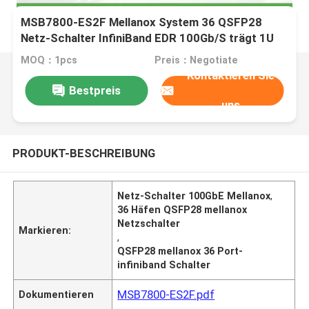
MSB7800-ES2F Mellanox System 36 QSFP28
Netz-Schalter InfiniBand EDR 100Gb/S trägt 1U
MOQ：1pcs
Preis：Negotiate
Kontaktieren Sie
Bestpreis
uns
PRODUKT-BESCHREIBUNG
Netz-Schalter 100GbE Mellanox
,
36 Häfen QSFP28 mellanox
Netzschalter
Markieren:
,
QSFP28 mellanox 36 Port-
infiniband Schalter
MSB7800-ES2F.pdf
Dokumentieren