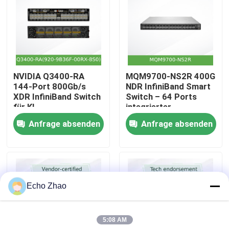
Über uns
Werksbesichtigung
NVIDIA Q3400-RA
MQM9700-NS2R 400G
144-Port 800Gb/s
NDR InfiniBand Smart
Qualitätskontrolle
XDR InfiniBand Switch
Switch – 64 Ports
für KI
integrierter
Subnetzmanager C2P
Anfrage absenden
Anfrage absenden
Kontakt
Airflow
Neuigkeiten
Echo Zhao
Fälle
5:08 AM
Angebot anfordern