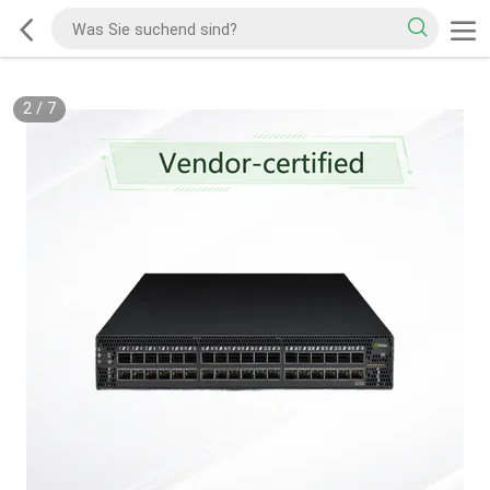
2
/
7