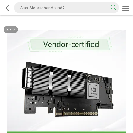
2
/
7