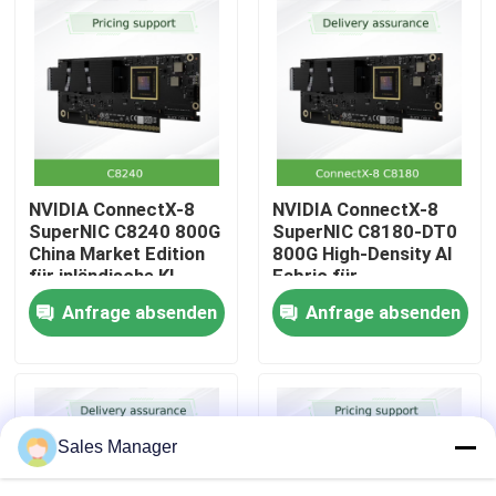
Über uns
Werksbesichtigung
Qualitätskontrolle
NVIDIA ConnectX-8
NVIDIA ConnectX-8
SuperNIC C8240 800G
SuperNIC C8180-DT0
China Market Edition
800G High-Density AI
Kontakt
für inländische KI-
Fabric für
Infrastruktur
großflächige GPU-
Anfrage absenden
Anfrage absenden
Cluster
Neuigkeiten
Fälle
Sales Manager
Angebot anfordern