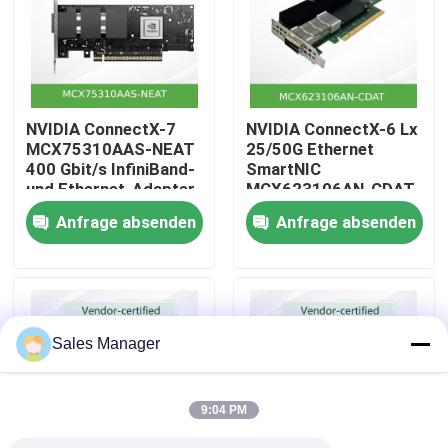
Über uns
Werksbesichtigung
NVIDIA ConnectX-7
NVIDIA ConnectX-6 Lx
MCX75310AAS-NEAT
25/50G Ethernet
400 Gbit/s InfiniBand-
SmartNIC
Qualitätskontrolle
und Ethernet-Adapter
MCX623106AN-CDAT
Anfrage absenden
Anfrage absenden
Kontakt
Neuigkeiten
Sales Manager
Fälle
9:04 PM
Angebot anfordern