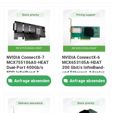
NVIDIA ConnectX-7
NVIDIA ConnectX-6
MCX755106AS-HEAT
MCX653105A-HDAT
Dual-Port 400Gb/s
200 Gbit/s InfiniBand-
NDR InfiniBand &
und Ethernet-Adapter
400GbE Smart
Zu Hause
Anfrage absenden
Anfrage absenden
Adapter Karte
Produkte
Videos