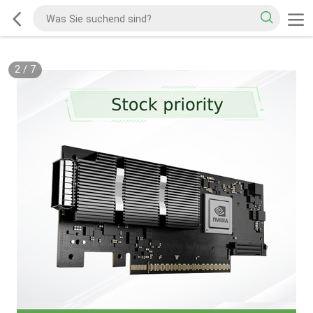
2
/
7