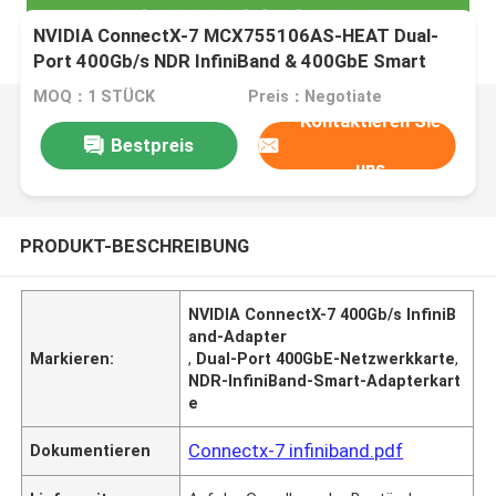
NVIDIA ConnectX-7 MCX755106AS-HEAT Dual-
Port 400Gb/s NDR InfiniBand & 400GbE Smart
Adapter Karte
MOQ：1 STÜCK
Preis：Negotiate
Kontaktieren Sie
Bestpreis
uns
PRODUKT-BESCHREIBUNG
NVIDIA ConnectX-7 400Gb/s InfiniB
and-Adapter
Markieren:
,
Dual-Port 400GbE-Netzwerkkarte
,
NDR-InfiniBand-Smart-Adapterkart
e
Connectx-7 infiniband.pdf
Dokumentieren