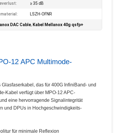
everlust:
≥ 35 dB
material:
LSZH-OFNR
lanox DAC Cable
,
Kabel Mellanox 40g qsfp+
O-12 APC Multimode-
Glasfaserkabel, das für 400G InfiniBand- und
de-Kabel verfügt über MPO-12 APC-
nd eine hervorragende Signalintegrität
tern und DPUs in Hochgeschwindigkeits-
itur für minimale Reflexion