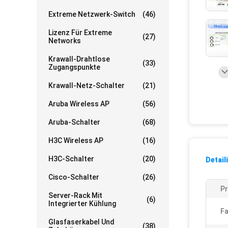
Extreme Netzwerk-Switch
(46)
Lizenz Für Extreme
(27)
Networks
Krawall-Drahtlose
(33)
Zugangspunkte
Krawall-Netz-Schalter
(21)
Aruba Wireless AP
(56)
Aruba-Schalter
(68)
H3C Wireless AP
(16)
H3C-Schalter
(20)
Detail
Cisco-Schalter
(26)
Pr
Server-Rack Mit
(6)
Integrierter Kühlung
Fa
Glasfaserkabel Und
(38)