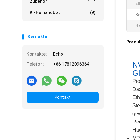
Zubehör
Ei
KI-Humanobot
(9)
Be
He
Kontakte
Produ
Kontakte:
Echo
N
Telefon:
+86 17812096364
Gl
Pro
Das
Kontakt
Eth
Ste
gew
Re
Ha
MPO