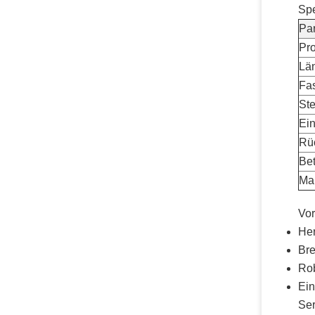
Spe
Pa
Pr
Lä
Fa
Ste
Ei
Rü
Bet
Man
Vor
Her
Bre
Rob
Ein
Ser