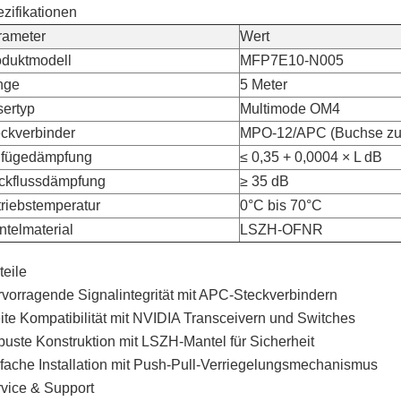
zifikationen
rameter
Wert
oduktmodell
MFP7E10-N005
nge
5 Meter
sertyp
Multimode OM4
ckverbinder
MPO-12/APC (Buchse zu
nfügedämpfung
≤ 0,35 + 0,0004 × L dB
ckflussdämpfung
≥ 35 dB
riebstemperatur
0°C bis 70°C
telmaterial
LSZH-OFNR
teile
vorragende Signalintegrität mit APC-Steckverbindern
ite Kompatibilität mit NVIDIA Transceivern und Switches
uste Konstruktion mit LSZH-Mantel für Sicherheit
fache Installation mit Push-Pull-Verriegelungsmechanismus
vice & Support