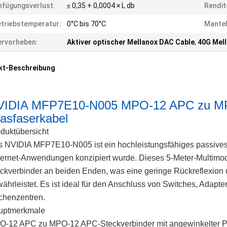
nfügungsverlust:
≤ 0,35 + 0,0004 × L db
Rendit
triebstemperatur:
0°C bis 70°C
Mantel
rvorheben:
Aktiver optischer Mellanox DAC Cable
,
40G Mel
kt-Beschreibung
VIDIA MFP7E10-N005 MPO-12 APC zu MP
asfaserkabel
duktübersicht
 NVIDIA MFP7E10-N005 ist ein hochleistungsfähiges passives 
ernet-Anwendungen konzipiert wurde. Dieses 5-Meter-Multimo
ckverbinder an beiden Enden, was eine geringe Rückreflexion u
ährleistet. Es ist ideal für den Anschluss von Switches, Adap
chenzentren.
uptmerkmale
-12 APC zu MPO-12 APC-Steckverbinder mit angewinkelter Pol