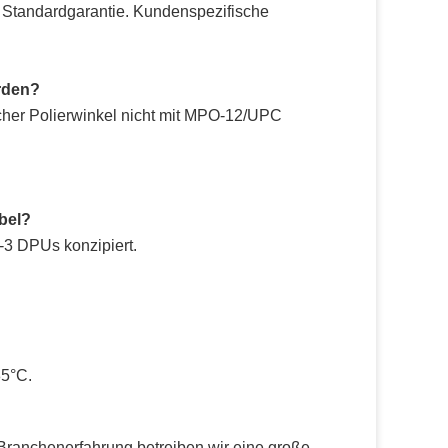
e Standardgarantie. Kundenspezifische
rden?
cher Polierwinkel nicht mit MPO-12/UPC
bel?
-3 DPUs konzipiert.
85°C.
 Branchenerfahrung betreiben wir eine große