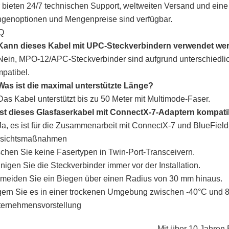
 bieten 24/7 technischen Support, weltweiten Versand und ein
genoptionen und Mengenpreise sind verfügbar.
Q
 Kann dieses Kabel mit UPC-Steckverbindern verwendet we
Nein, MPO-12/APC-Steckverbinder sind aufgrund unterschiedli
patibel.
Was ist die maximal unterstützte Länge?
Das Kabel unterstützt bis zu 50 Meter mit Multimode-Faser.
Ist dieses Glasfaserkabel mit ConnectX-7-Adaptern kompati
Ja, es ist für die Zusammenarbeit mit ConnectX-7 und BlueField
rsichtsmaßnahmen
chen Sie keine Fasertypen in Twin-Port-Transceivern.
nigen Sie die Steckverbinder immer vor der Installation.
meiden Sie ein Biegen über einen Radius von 30 mm hinaus.
ern Sie es in einer trockenen Umgebung zwischen -40°C und 
ernehmensvorstellung
Mit über 10 Jahren