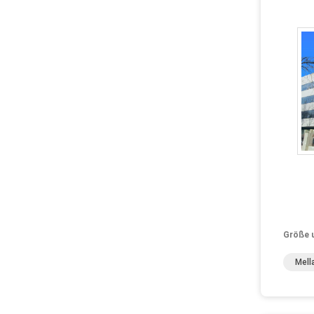
Größe 
Mell