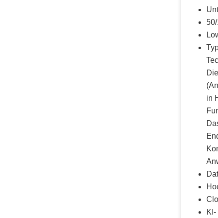
Unt
50/
Low
Typ
Tec
Die
(An
in 
Fun
Das
End
Kom
An
Dat
Hoc
Clo
KI-