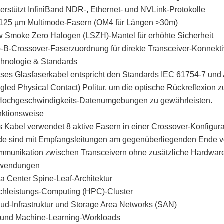
erstützt InfiniBand NDR-, Ethernet- und NVLink-Protokolle
125 µm Multimode-Fasern (OM4 für Längen >30m)
 Smoke Zero Halogen (LSZH)-Mantel für erhöhte Sicherheit
-B-Crossover-Faserzuordnung für direkte Transceiver-Konnektiv
hnologie & Standards
ses Glasfaserkabel entspricht den Standards IEC 61754-7 un
gled Physical Contact) Politur, um die optische Rückreflexion 
Hochgeschwindigkeits-Datenumgebungen zu gewährleisten.
ktionsweise
 Kabel verwendet 8 aktive Fasern in einer Crossover-Konfigur
e sind mit Empfangsleitungen am gegenüberliegenden Ende ve
munikation zwischen Transceivern ohne zusätzliche Hardware 
wendungen
a Center Spine-Leaf-Architektur
hleistungs-Computing (HPC)-Cluster
ud-Infrastruktur und Storage Area Networks (SAN)
 und Machine-Learning-Workloads