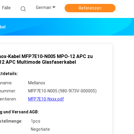
German
Fälle
Referenzen
bel
nox-Kabel MFP7E10-N005 MPO-12 APC zu
2 APC Multimode Glasfaserkabel
tdetails:
nname:
Mellanox
lnummer:
MFP7E10-N005 (980-9I73V-000005)
ntieren:
MFP7E10-Nxxx.pdf
g und Versand AGB:
stellmenge:
1pcs
Negotiate