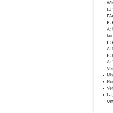
Wir
Län
FA
F:
A: 
kom
F: 
A: 
F: 
A: 
Vo
Mis
Rei
Ver
Lag
Unt