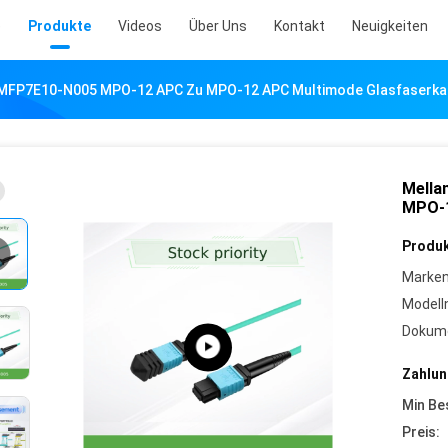
e
Produkte
Videos
Über Uns
Kontakt
Neuigkeiten
 MFP7E10-N005 MPO-12 APC Zu MPO-12 APC Multimode Glasfaserka
Mella
MPO-1
Produk
Marke
Model
Dokume
Zahlun
Min Be
Preis: