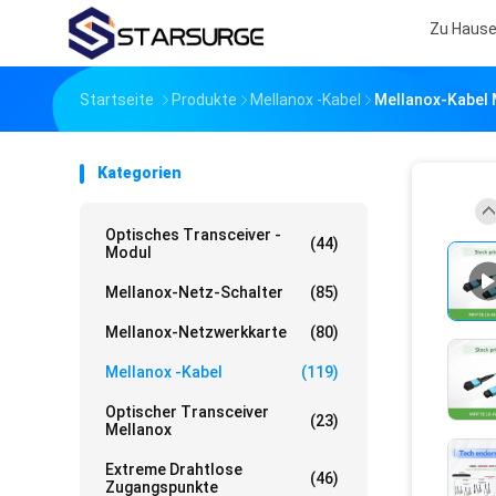
Zu Haus
Startseite
Produkte
Mellanox -Kabel
Mellanox-Kabel
Kategorien
Optisches Transceiver -
(44)
Modul
Mellanox-Netz-Schalter
(85)
Mellanox-Netzwerkkarte
(80)
Mellanox -Kabel
(119)
Optischer Transceiver
(23)
Mellanox
Extreme Drahtlose
(46)
Zugangspunkte